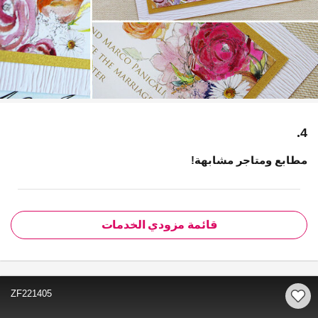
4.
مطابع ومتاجر مشابهة!
قائمة مزودي الخدمات
ZF221405