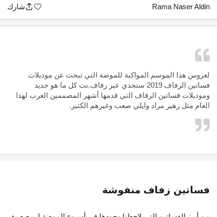
Rama Naser Aldin
شارك
لعروس هذا الموسم المواكبة للموضة التي تبحث عن موديلات
فساتين الزفاف 2019 ستجدي عبر زفاف.نت كل ما هو جديد
وموديلات فساتين الزفاف التي قدمها أشهر المصممين العرب لهذا
العام مثل زهير مراد وايلي صعب وغيرهم الكثير.
فساتين زفاف منفوشة
من أبرز الفساتين التي لاحظنا وجودها في أسبوع الموضة لربيع صيف