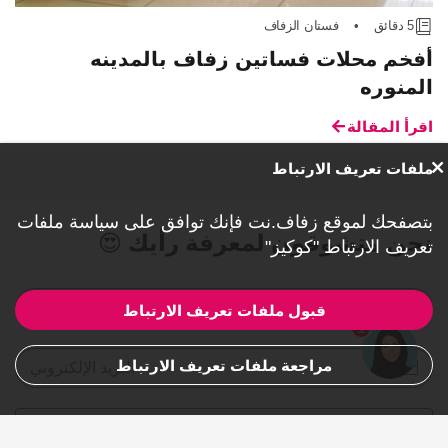
5 دقائق
•
فستان الزفاف
أفخم محلات فساتين زفاف بالمدينه
المنوره
اقرأ المقالة
ملفات تعريف الارتباط
بتصفحك لموقع زفاف.نت فإنك توافق على
سياسة ملفات
نحن متشوقون لمعرفة رأيك 😍
تعريف الارتباط "كوكيز"
الاسم الأول والأخير
قبول ملفات تعريف الارتباط
1
مراجعة ملفات تعريف الارتباط
البريد الإلكتروني