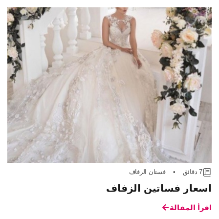
7 دقائق
•
فستان الزفاف
اسعار فساتين الزفاف
اقرأ المقالة