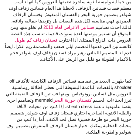
من جمالية ولمسة انثوية ساحرة تضيفها للعروس كما أنها تناسب
معظم قصات فساتين الزفاف، لاحظنا هذا العام فساتين زفاف اوف
شولدر بتصميم حورية البحر والفستان المنفوش وفستان الزفاف
العمودي فهي مناسبة لكل هذه القصات بل وتزيدها جمالية واناقة،
لذلك احدث تصاميم
فساتين الاعراس لعام 2019
لم تخلو منها ومن
المتوقع أن تستمر موضتها لعدة سنوات قادمة، تناسب هذه القصة
العروس ذات الذراع الممتلئ أذا اختارت
فستان زفاف كم طويل
كالفساتين التي قدمها المصمم ايلي صعب والمصممة ريم عكرا، ايضاً
قدم لنا المصمم اللبناني زهير مراد فستان زفاف اوف شولدر فخم
بالاكمام الطويلة مع قليل من الريش على الأكتاف.
كما ظهرت العديد من تصاميم فساتين الزفاف الكاشفة للأكتاف off
shoulder بالقصات الناعمة البسيطة التي تعطي اطلالة رومانسية
للعروس مثل فساتين برونوفياس، ومنها فساتين الزفاف الضيقة التي
تبرز انحناءات الجسم
كفستان حورية البحر
mermaid وتصاميم اخرى
بقصة عامودية ناعمة sheath dress، إذا كنتِ من محبات الأناقة
والطلة الانثوية الساحرة اختاري فستان زفاف اوف شولدر بتصميم
حورية البحر مع طرحة قصيرة تصل لحد الكتف، أما إذا كنتِ من
محبات الفخامة يمكنك اختيار فستان الزفاف المنفوش بتصميم اوف
شولدر والطرحة الملكية.