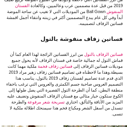
2019 من قبل عدة مصممين عرب وعالميين، وكالعادة
الفستان
المنفوش
Ball Gown من الموديلات التي لا تغيب عن ساحة الموضة
أبداً وفي كل عام يبدع المصممين أكثر في زينته وانتقاء أجمل اقمشة
فساتين الزفاف لتصميمه.
فساتين زفاف منفوشة بالتول
فساتين الزفاف بالتول
من ابرز الفساتين الرائجة لهذا العام كما أن
قماش التول له جمالية خاصة في فستان الزفاف لأنه يحول جميع
موديلات فساتين الزفاف إلى
فساتين زفاف فخمة
ملكية مهما كانت
بسيطة.وهذا ما لاحظناه في تصاميم فساتين زفاف زهير مراد 2019
الذي قدم عدة تصاميم لفستان زفاف 2019 بالتول، يناسب هذا
التصميم العروس صاحبة جسم الكمثرى والعروس التي ترغب باخفاء
منطقة البطن، كما أن الطرحة التول القصيرة التي يصل طولها إلى
الكوع ستكون خيار مثالي مع فستان الزفاف المنفوش وتضيف عليه
المزيد من الأناقة والتألق، اختاري
تسريحة شعر مرفوعة
والطرحة
تنسدل من أسفل الشعر ومكياج فخم هذا سيمنحك اطلالة ملكية لا
تنسى.