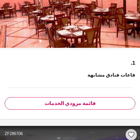
1.
قاعات فنادق مشابهة
قائمة مزودي الخدمات
ZF286706