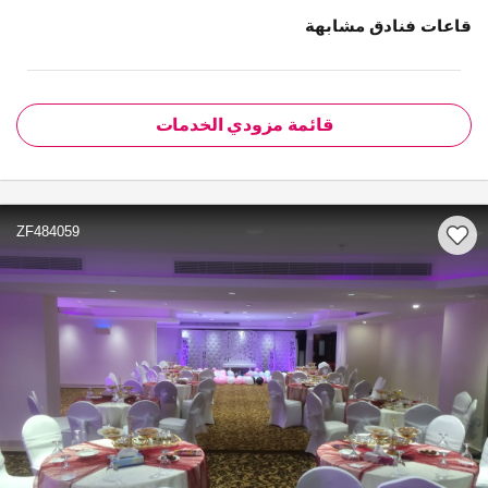
قاعات فنادق مشابهة
قائمة مزودي الخدمات
ZF484059