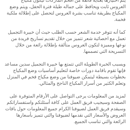
يتم اختيارها بعناية فائقة من أفخم الماركات ليكون مكياج
العروس ثابت ويحافظ على جماله طيلة فترة الحفل، ويتم وضع
المكياج بطريقة تناسب بشرة العروس لتحصل على إطلالة ملكية
فخمة.
كما أنه تتوفر خدمة الشعر حسب الطلب حيث أن خبيرة التجميل
تعمل مع اخصائية شعر تتميز من خلال تقديم تساريح فريدة من
نوعها ومميزة لتكون العروس متألقة بإطلالة رائعة من خلال
التسريحة التي تصممها.
وبسبب الخبرة الطويلة التي تتمتع بها خبيرة التجميل سدين مساعد
فإنها تقوم باقامة دورات خاصة لتعليم أساسيات وضع المكياج
بخطوات بسيطة ليتمكن ضيوفنا من وضع مكياج فخم في المنزل
وتعلم الكثير من أسرار المكياج الناجح والمثالي.
لمزيد من المعلومات يرجى التواصل على الأرقام المتوفرة على
الصفحة وسيجيب فريق العمل على كافة أسئلتكم واستفساراتكم
وسيقدم فريق العمل لضيوفنا الكرام جميع المعلومات حول باقات
العروض والأسعار التي نقدمها لضيوفنا والتي تتميز بأسعارها
الرائعة والتي تناسب الجميع.