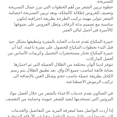
للتسريحة.
خطوة تزيين الشعر من أهم الخطوات التي تبرز جمال التسريحة
وتضيف للعروس إطلالة كالملكة، وبعد تزيين التسريحة اخصائية
الشعر تتولى مهمة تركيب الطرحة بطريقة احترافية لتكون
مناسبة مع تصميم بدلة الزفاف وتطل العروس على ضيوفها
كالأميرة في أجمل ليالي العمر.
خبيرة المكياج تقدم خدمات العناية بالبشرة وتنظيفها بشكل جيد
قبل البدء بخطوات المكياج للحصول على بشرة ناعمة، كما أن
خبيرة المكياج تختار مستحضرات التجميل وكريمات الأساس من
أفضل الماركات.
تتوفر لدينا ألوان مختلفة من الظلال الجميلة التي تم اختيارها
بعناية فائقة لتناسب جميع الأذواق، بعد تطبيق الظلال يتم رسم
الكحل بطريقة جميلة تناسب حجم وشكل العين بالإضافة الى
تركيب الرموش الاصطناعية.
في الصالون نقدم خدمات الاعتناء بالشعر من خلال أفضل مواد
البروتين التي نستخدمها لنعيد للشعر حيويته وحمايته من التقصف.
إذا أردت التواصل معنا لمعرفة المزيد من التفاصيل والخدمات
التي نقدمها ليس عليك سوى التواصل معنا عبر الأرقام المتوفرة