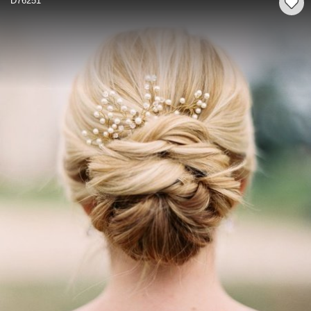
D76251