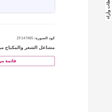
ملاحظات وآراء
كود الصورة:
ZF147985
مشاغل الشعر والمكياج من
قائمة مز