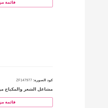
قائمة مز
كود الصورة:
ZF147977
مشاغل الشعر والمكياج من
قائمة مز