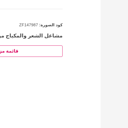
كود الصورة:
ZF147987
مشاغل الشعر والمكياج من
قائمة مز