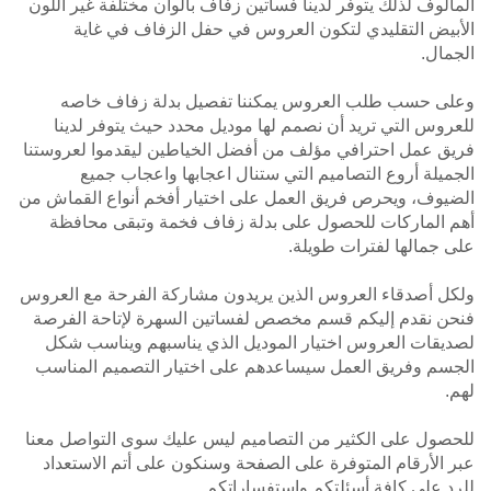
المألوف لذلك يتوفر لدينا فساتين زفاف بألوان مختلفة غير اللون
الأبيض التقليدي لتكون العروس في حفل الزفاف في غاية
الجمال.
وعلى حسب طلب العروس يمكننا تفصيل بدلة زفاف خاصه
للعروس التي تريد أن نصمم لها موديل محدد حيث يتوفر لدينا
فريق عمل احترافي مؤلف من أفضل الخياطين ليقدموا لعروستنا
الجميلة أروع التصاميم التي ستنال اعجابها واعجاب جميع
الضيوف، ويحرص فريق العمل على اختيار أفخم أنواع القماش من
أهم الماركات للحصول على بدلة زفاف فخمة وتبقى محافظة
على جمالها لفترات طويلة.
ولكل أصدقاء العروس الذين يريدون مشاركة الفرحة مع العروس
فنحن نقدم إليكم قسم مخصص لفساتين السهرة لإتاحة الفرصة
لصديقات العروس اختيار الموديل الذي يناسبهم ويناسب شكل
الجسم وفريق العمل سيساعدهم على اختيار التصميم المناسب
لهم.
للحصول على الكثير من التصاميم ليس عليك سوى التواصل معنا
عبر الأرقام المتوفرة على الصفحة وسنكون على أتم الاستعداد
للرد على كافة أسئلتكم واستفساراتكم.