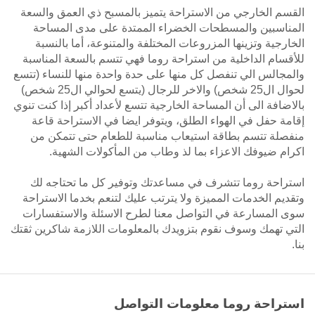
القسم الخارجي من الاستراحة يتميز بالمسبح ذي العمق والسعة
المناسبين والمسطحات الخضراء الممتدة على مدى المساحة
الخارجية وتزينها المزروعات المختلفة والمتنوعة، أما بالنسبة
للأقسام الداخلية من استراحة روما فهي تتسم بالسعة المناسبة
والمجالس الي تنفصل كل منها على حدة واحدة منها للنساء (تتسع
لحوال ال25 شخص) والاخر للرجال (يتسع لحوالي ال25 شخص)
بالاضافة الى أن المساحة الخارجية تتسع لأعداد أكبر إذا كنت تنوي
إقامة حفل في الهواء الطلق، ويتوفر ايضا في الاستراحة قاعة
منفصلة تتسم بطاقة استيعاب مناسبة للطعام حتى تتمكن من
اكرام ضيوفك الاعزاء بما لذ وطاب من المأكولات الشهية.
استراحة روما تتشرف في مساعدتك وتوفير كل ما تحتاجه لك
وتقديم الخدمات المميزة ولا يترتب عليك لتنعم بخدما الاستراحة
سوى المسارعة في التواصل معنا لطرح الاسئلة والاستفسارات
التي تهمك وسوف نقوم بتزويدك بالمعلومات اللازمة شاكرين ثقتك
بنا.
استراحة روما معلومات التواصل