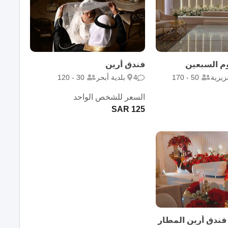
م السبعين
فندق أرين
زيزية
50 - 170
4
بلدية أبحر
30 - 120
السعر للشخص الواحد
125 SAR
 فندق أرين المطار