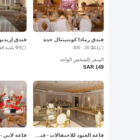
فندق رمادا كونتينتال جدة
فندق إريديو
1
20 - 300
9
بلدية الع
السعر للشخص الواحد
149 SAR
قاعة العنود للاحتفالات - فندق درة العنود
قاعة لاني -