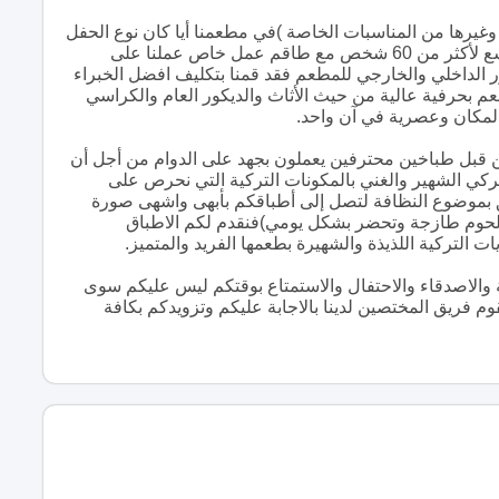
وغيرها من المناسبات الخاصة )في مطعمنا أيا كان نوع الحفل
الذي تنوون احياءه نوفر لكم صالة مميزة وفاخرة تتسع لأكثر من 60 شخص مع طاقم عمل خاص عملنا على
ر الداخلي والخارجي للمطعم فقد قمنا بتكليف افضل الخبراء
م بحرفية عالية من حيث الأثاث والديكور العام والكراسي
المكان وعصرية في آن واحد.
 من قبل طباخين محترفين يعملون بجهد على الدوام من أجل أن
ركي الشهير والغني بالمكونات التركية التي نحرص على
ق بموضوع النظافة لتصل إلى أطباقكم بأبهى واشهى صورة
اللحوم طازجة وتحضر بشكل يومي)فنقدم لكم الاطباق
ت التركية اللذيذة والشهيرة بطعمها الفريد والمتميز.
ة والاصدقاء والاحتفال والاستمتاع بوقتكم ليس عليكم سوى
 فريق المختصين لدينا بالاجابة عليكم وتزويدكم بكافة