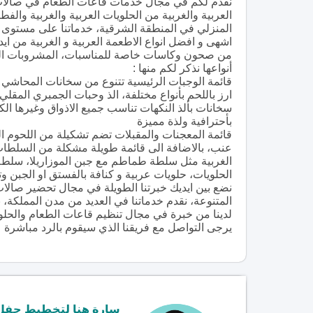
نقدم لكم في مجال خدمات قاعات الطعام في صالات ا
العربية والغربية من الحلويات العربية والغربية وا
المنزلي في المنطقة الشرقية، خدماتنا على مستوى ع
اشهى و افضل انواع الاطعمة العربية و الغربية من 
من صحون وكاسات خاصة للمناسبات، المشروبات الغازي
أنواعها نذكر لكم منها :
قائمة الوجبات الرئيسية تتنوع من سخانات المحاشي و
ارز باللحم بأنواع مختلفة، الذ وحبات الجمبري المقلي 
سخانات بألذ النكهات تناسب جميع الاذواق وغيرها الكث
بأحترافية ولذة مميزة
قائمة المعجنات والمقبلات تضم تشكيلة من اللحوم ا
عنب، بالاضافة الى قائمة طويلة مشكلة من السلطات 
الغربية مثل سلطة طماطم مع جبن الموزاريلا، سلطة ا
الحلويات، حلويات عربية و كنافة بالفستق او الجبن 
نضع بين ايديك خبرتنا الطويلة في مجال تحضير صالات 
المتنوعة، نقدم خدماتنا في العديد من مدن المملكة،
لدينا من خبرة في مجال تنظيم قاعات الطعام والحل
يرجى التواصل مع فريقنا الذي سيقوم بالرد مباشرة 
سارة هنا لتخطيط حفل