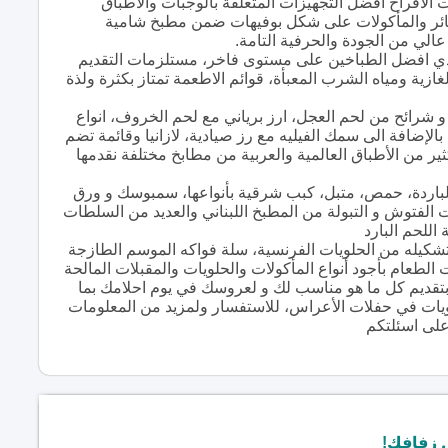
لأفراح أفضل التجهيزات المتعلقة بالوجبات والاطباق
لفطائر والمأكولات على شكل بوفيهات ضمن مطبخ شامية
الي من الجودة والحرفية التامة.
ايدي افضل الطباخين على مستوى فاخر، مستلزمات التقديم
ة ومياه الشرب المعبأة، قوائم الاطعمة تمتاز بكثرة ولذة
 شرائح من لحم العجل، ارز برياني مع لحم الخروف، انواع
بالإضافة الى سمك الفيليه مع رز صيادية، لازانيا وقائمة تضم
ير من الأطباق العالمية والعربية من مطابخ مختلفة نقدمها
لباردة، حمص، متبل، كبب شرقية بأنواعها، سمبوسك و ورق
الفتوش و التبولة من المطبخ اللبناني والعديد من السلطات
للحم البارد
وتشكيله من الحلويات الفرنسية، سلة فواكه الموسم الطازجة
الطعام بأجود أنواع المأكولات والحلويات والمقبلات المالحة
 بتقديم كل ما هو مناسب لك و لعروسك في يوم احلامك بما
ويات في حفلات الأعراس، للاستفسار ولمزيد من المعلومات
على اسئلتكم
 زفافك!