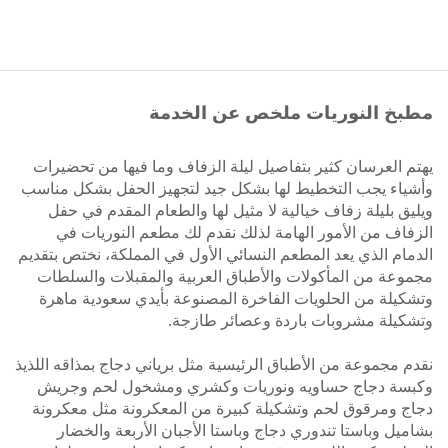
مطبخ النوريات ملخص عن الخدمة
يهتم العرسان كثير بتفاصيل ليلة الزفاف وما فيها من تحضيرات
وأشياء يجب التخطيط لها بشكل جيد لتجهيز الحفل بشكل مناسب
ويليق بليلة زفاف خيالية لا مثيل لها والطعام المقدم في حفل
الزفاف من الأمور الهامة لذلك نقدم لك مطعم النوريات في
الدمام الذي يعد المطعم النسائي الأول في المملكة، نختص بتقديم
مجموعة من المأكولات والأطباق العربية والمقبلات والسلطات
وتشكيلة من الحلويات الفاخرة المصنوعة بأيدي سعودية ماهرة
وتشكيلة مشروبات باردة وعصائر طازجة.
نقدم مجموعة من الأطباق الرئيسية مثل برياني دجاج بمذاقه اللذيذ
وكبسة دجاج حساويه ونوريات وكشري ومشخول لحم وجريش
دجاج ومرقوق لحم وتشكيلة كبيرة من المعكرونة مثل معكرونة
بشاميل وباستا تندوري دجاج وباستا الأجبان الأربعة والخضار