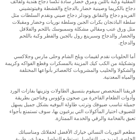
المقلية وكبة باللبن ومرق خضار سادة تكسا دجاج هندية ولفائف
دجاج بالكريما وصينية خضار بالدجاج والقشطة وفيتوتشيني
الفريدو دجاج والنقانق ونودلز دجاج صيني ونقدم السلطات مثل
سلطة الباذنجان بكرات الجبن وسلطة نوريات وخضار ومقبلات
مثل ورق عنب ومقالي مشكلة وسمبوسك باللحم والفلافل
والخضار والدجاج وسبرينغ رول بالجبن والفطر وكبة باللحم
والدجاج.
أما الحلويات نقدم لقيمات وبلح الشام وحلى مارس وجلاكسي
وتشكيلة من الكب كيك المزينة بالمسكرات وقطع الفواكه وكريمة
والشكولا والحليب والمشروبات كالعصائر بأنواعها المختلفة
والمياه المعدنية.
فريقنا المتخصص سيقوم بتنسيق الطاولات وتزينها بفازات الورد
وأدوات الطعام الفاخرة من صحون وكؤوس وفناجين بطريقة
جميلة تناسب ضيوفك وترتب طاولة البوفيه بشكل جميل يسهل
للضيوف اختيار المأكولات التي يرغبون بها، سوف تستمتع بأجواء
تعبق بالفخامة والرقي والخدمة الممتازة.
مطعم النوريات النسائي خيارك الأفضل لحفلاتك ومناسباتك
الخاصة، لمزيد من التفاصيل تستطيع التواصل معنا عن طريق