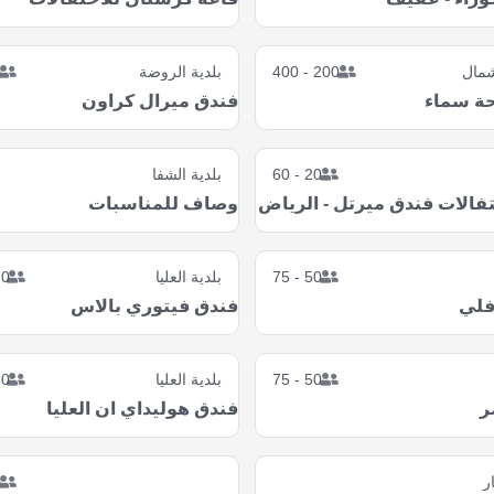
شمال
200 - 400
بلدية الروضة
0
حة سماء
فندق ميرال كراون
20 - 60
بلدية الشفا
فالات فندق ميرتل - الرياض
وصاف للمناسبات
50 - 75
بلدية العليا
- 175
فلي
فندق فيتوري بالاس
50 - 75
بلدية العليا
- 150
ر
فندق هوليداي ان العليا
ر
5