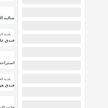
شاليه أ
بلدية ال
فندق عاب
استراحة
بلدية الع
فندق هول
قاعة الج