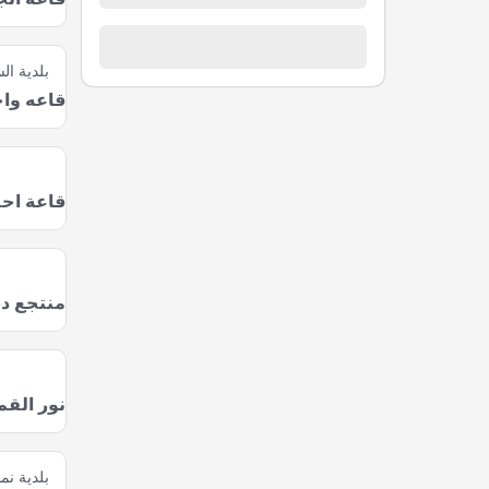
بلدية ال
قاعه وا
قاعة احت
منتجع د
نور القم
بلدية نما