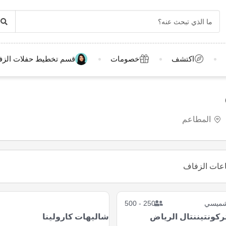
اكتشف
خصومات
قسم تخطيط حفلات الزف
المطاعم
لشميسي
250 - 500
ركونتيننتال الرياض
شاليهات كارولينا