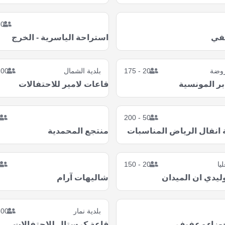
- 200
لفي
استراحة الياسرية - الخرج
روضة
20 - 175
بلدية الشمال
0 - 250
ر المونسية
قاعات لامير للاحتفالات
5
50 - 200
 انفال الرياض المناسبات
منتجع المحمدية
ليا
20 - 150
5
يدي ان الميدان
شاليهات آرام
بلدية نمار
0 - 300
وزاء - عفيف
قاعة كرستال للاحتفالات