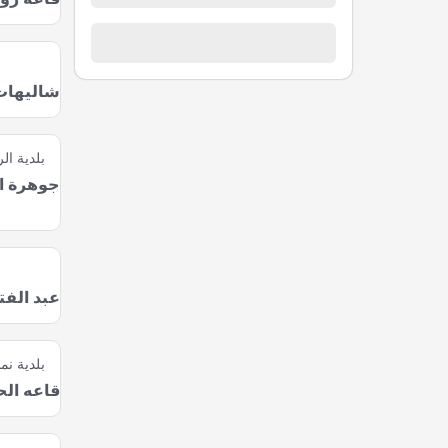
شاليهات 
بلدية ال
جوهرة ال
عبد الفت
بلدية نما
قاعه الح