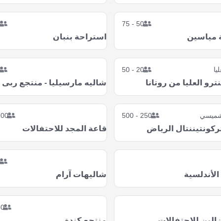
5
50 - 75
 مياسين
استراحة بنبان
ليا
20 - 50
5
رو العليا من روتانا
شاليه مارسيليا - منتجع ربى
لشميسي
250 - 500
0 - 250
ركونتيننتال الرياض
قاعة المجد للاحتفالات
5
الأندلسية
شاليهات آرام
- 200
الين للاحتفالات
منتجع كندة