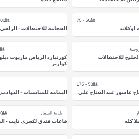
0 - 400
50 - 75
اوكلاند
الفخامة للاحتفالات - الزلفي
روضة
0
خليج للاحتفالات
كورتيارد الرياض ماريوت دبلو
كوارتر
50 - 175
اح عاشور عبد الفتاح علي
اليمامه للمناسبات - الدوادمي
ر
بلدية الشمال
- 250
لا كله
قاعات فندق لكجري نايت - ال