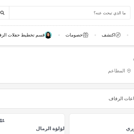
اكتشف
خصومات
قسم تخطيط حفلات الزف
المطاعم
5
ري
لؤلؤة الرمال