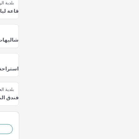
بلدية ال
قاعة ليا
شاليهات 
استراحة
بلدية الع
فندق ال