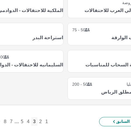
روضة
لي العرب للاحتفالات
الملكية للاحتفالات - الدوادم
50 - 75
الوارقة
استراحة البدر
0 - 250
 السحاب للمناسبات
السليمانيه للاحتفالات - الدو
ليا
50 - 200
مطلق الرياض
9
8
7
…
5
4
3
2
1
السابق