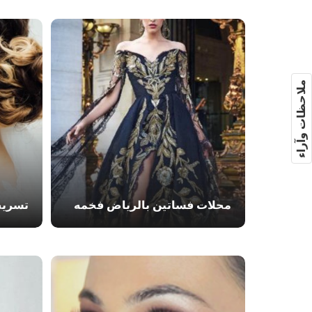
ملاحظات وآراء
محلات فساتين بالرياض فخمه
تسريح