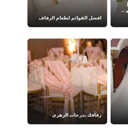
رايس 2025 |
 –
افضل القوائم لطعام الزفاف
زفافك بدرجات الزهري