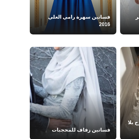
ر
فساتين سهرة رامي العلي
2016
 بلا
فساتين زفاف للمحجبات