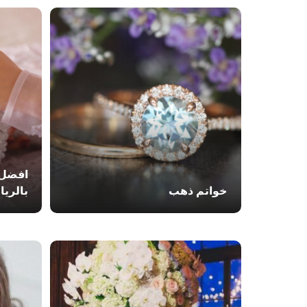
افضل 
خواتم ذهب
بالري