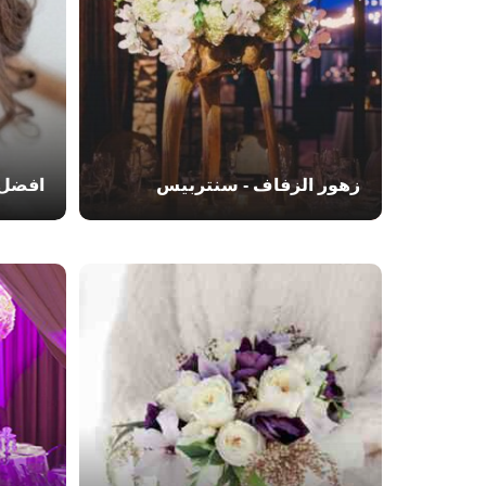
زهور الزفاف - سنتربيس
افضل 