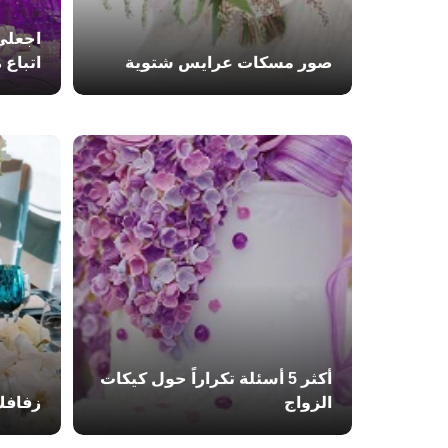
اجعلي
صور مسكات عرايس شتوية
اتباع 
أكثر 5 أسئلة تكراراً حول كيكات
الزواج
زفافك 