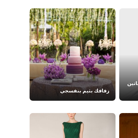
تين
زفافك بثيم بنفسجي