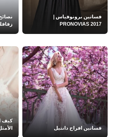
فساتين برونوفياس |
نصائح
PRONOVIAS 2017
زفافك
كيف ا
فساتين افراح دانتيل
الأمثل