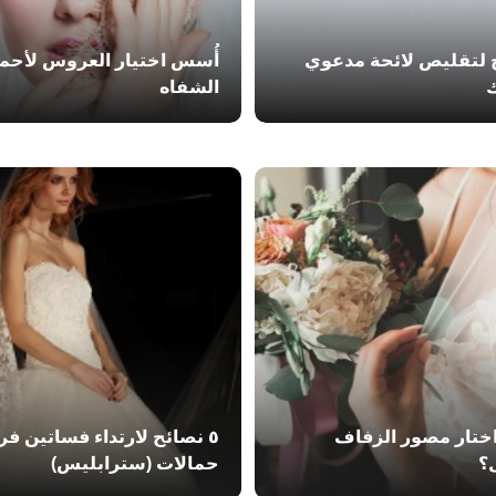
 لتقليص لائحة مدعوي
أُسس اختيار العروس لأحم
الشفاه
ختار مصور الزفاف
٥ نصائح لارتداء فساتين فرح
؟
حمالات (سترابليس)