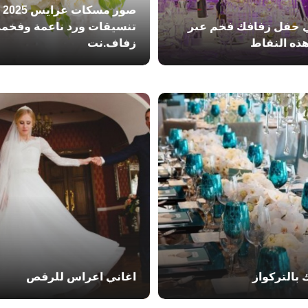
صور مسكات ع
 حفل زفافك فخم عبر
تنسيقات ورد ناعمة وفخمة
هذه النقاط
زفاف.نت
بالتركواز
اغاني اعراس للرقص