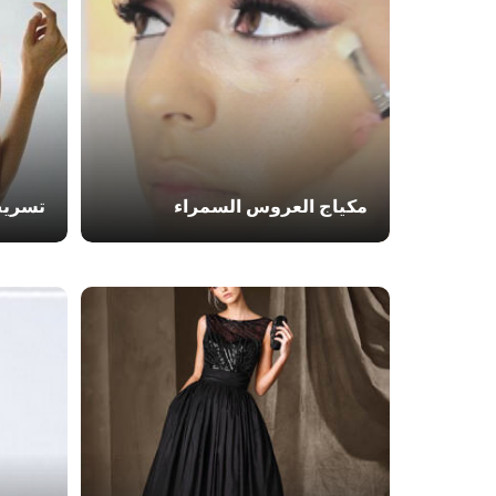
مكياج العروس السمراء
تسريح