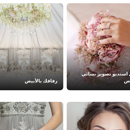
استديو تصوير نسائي
اض
زفافك بالأبيض