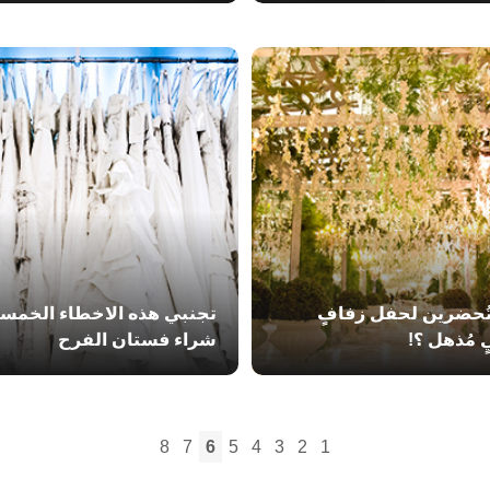
ُحضرين لحفل زفافٍ
تجنبي هذه الاخطاء الخمسة
 مُذهل ؟!
شراء فستان الفرح
8
7
6
5
4
3
2
1