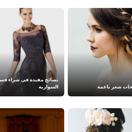
نصائح مفيدة في شراء فسا
ات شعر ناعمة
السواريه